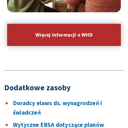
Więcej informacji o WHD
Dodatkowe zasoby
Doradcy elaws ds. wynagrodzeń i
świadczeń
Wytyczne EBSA dotyczące planów