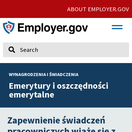
ABOUT EMPLOYER.GOV
VETERAN AND SERVICE MEMBER EMPLOYMENT
UNION AND PROTECTED CONCERTED ACTIVITY
Search
WYNAGRODZENIA I ŚWIADCZENIA
Emerytury i oszczędności
emerytalne
Zapewnienie świadczeń
pracowniczych wiąże się z