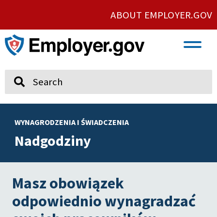
ABOUT EMPLOYER.GOV
VETERAN AND SERVICE MEMBER EMPLOYMENT
UNION AND PROTECTED CONCERTED ACTIVITY
Search
WYNAGRODZENIA I ŚWIADCZENIA
Nadgodziny
Masz obowiązek
odpowiednio wynagradzać