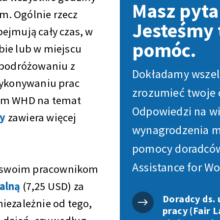
Masz pyta
m. Ogólnie rzecz
Jesteśmy t
ejmują cały czas, w
pomóc.
bie lub w miejscu
, podróżowaniu z
Dokładamy wszelk
wykonywaniu prac
zrozumieć twoje 
ilm WHD na temat
Odpowiedzi na wi
ny
zawiera więcej
wynagrodzenia mo
pomocy doradców
Assistance for Wo
ić swoim pracownikom
alną
(7,25 USD) za
Doradcy ds.
iezależnie od tego,
pracy (Fair 