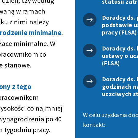
 dzień, czy według
statusu zatr
ywaną w ramach
Doradcy ds.
ku z nimi należy
podstawie u
rodzenie minimalne
.
pracy (FLSA)
łace minimalne. W
Doradcy ds.
 pracownikom co
ustawy o uc
(FLSA)
e stanowe.
Doradcy ds.
ony z tego
godzinach n
uczciwych s
 pracownikom
ysokości co najmniej
W celu uzyskania do
i wynagrodzenia po 40
kontakt:
 tygodniu pracy.