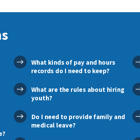
ns
What kinds of pay and hours
records do I need to keep?
What are the rules about hiring
youth?
Do I need to provide family and
medical leave?
e?