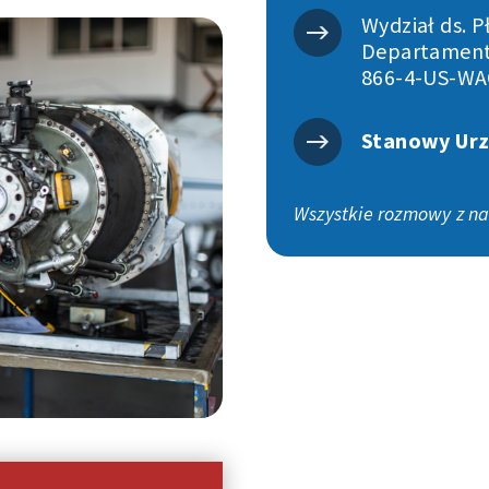
Wydział ds. P
Departamentu
866-4-US-WA
Stanowy Urz
Wszystkie rozmowy z na