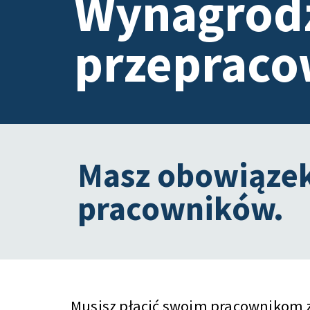
Wynagrodz
przepraco
Masz obowiąze
pracowników.
Musisz płacić swoim pracownikom z