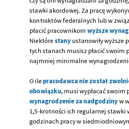
czy są oni wynagradzani za godzinę,
stawki akordowej. Za pracę wykon
kontraktów federalnych lub w związ
płacić pracownikom
wyższe wynag
Niektóre
stany
ustanowiły wyższe p
tych stanach musisz płacić swoim
najmniej minimalne wynagrodzeni
O ile
pracodawca nie został zwolni
obowiązku
, musi wypłacać swoim
wynagrodzenie za nadgodziny
w w
1,5-krotności ich regularnej stawk
godzinach pracy w siedmiodniowym