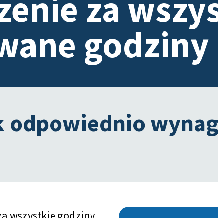
enie za wszys
wane godziny
k odpowiednio wynag
a wszystkie godziny